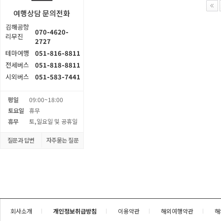
여행상담 문의전화
김해공항
070-4620-
리무진
2727
테마여행
051-816-8811
전세버스
051-818-8811
시외버스
051-583-7441
평일
09:00~18:00
토요일
휴무
휴무
토,일요일 및 공휴일
질문과 답변
자주묻는 질문
회사소개
개인정보취급방침
이용약관
해외여행약관
해