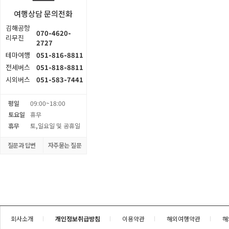
여행상담 문의전화
김해공항
070-4620-
리무진
2727
테마여행
051-816-8811
전세버스
051-818-8811
시외버스
051-583-7441
평일
09:00~18:00
토요일
휴무
휴무
토,일요일 및 공휴일
질문과 답변
자주묻는 질문
회사소개
개인정보취급방침
이용약관
해외여행약관
해