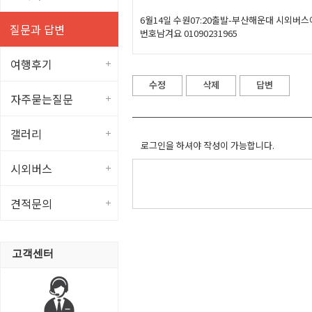
6월14일 수원07:20출발-부산해운대 시외버
질문과 답변
번호남겨요 01090231965
여행후기
수정
삭제
답변
자주묻는질문
갤러리
로그인을 하셔야 작성이 가능합니다.
시외버스
견적문의
고객센터