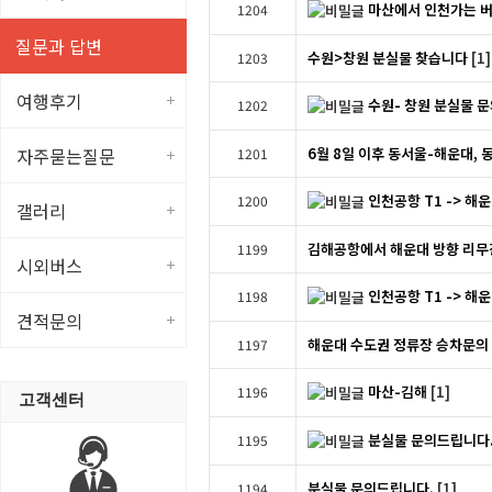
마산에서 인천가는 
1204
질문과 답변
수원>창원 분실물 찾습니다
[1]
1203
여행후기
수원- 창원 분실물 
1202
자주묻는질문
6월 8일 이후 동서울-해운대, 동
1201
인천공항 T1 -> 해
1200
갤러리
김해공항에서 해운대 방향 리무
1199
시외버스
인천공항 T1 -> 해
1198
견적문의
해운대 수도권 정류장 승차문의
1197
마산-김해
[1]
1196
고객센터
분실물 문의드립니다
1195
분실물 문의드립니다.
[1]
1194