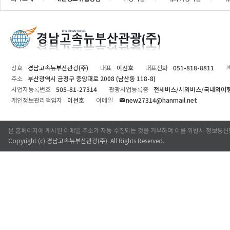
상호
경남고속뉴부산관광(주)
대표
이선호
대표전화
051-818-8811
주소
부산광역시 금정구 중앙대로 2008 (남산동 118-8)
사업자등록번호
505-81-27314
관광사업등록증
전세버스/시외버스/국내외여
개인정보관리책임자
이선호
이메일
new27314@hanmail.net
본 홈페이지에 게시된 이메일 주소가 자동 수집되는 것을 거부하며 이를 위반시 정보통신
Copyright (c)
경남고속뉴부산관광(주)
. All Rights Reserved.