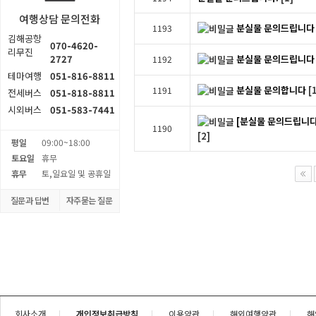
여행상담 문의전화
분실물 문의드립니다
1193
김해공항
070-4620-
리무진
2727
분실물 문의드립니다
1192
테마여행
051-816-8811
분실물 문의합니다
[
1191
전세버스
051-818-8811
시외버스
051-583-7441
[분실물 문의드립니다]
1190
[2]
평일
09:00~18:00
토요일
휴무
휴무
토,일요일 및 공휴일
질문과 답변
자주묻는 질문
회사소개
개인정보취급방침
이용약관
해외여행약관
해