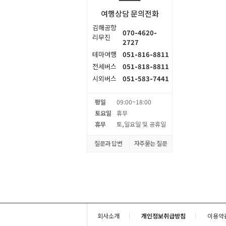
여행상담 문의전화
김해공항
070-4620-
리무진
2727
테마여행
051-816-8811
전세버스
051-818-8811
시외버스
051-583-7441
평일
09:00~18:00
토요일
휴무
휴무
토,일요일 및 공휴일
질문과 답변
자주묻는 질문
회사소개
개인정보취급방침
이용약